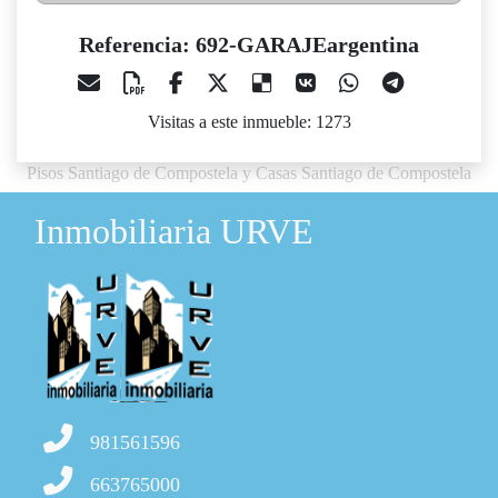
Referencia: 692-GARAJEargentina
Visitas a este inmueble: 1273
Pisos Santiago de Compostela y Casas Santiago de Compostela
Inmobiliaria URVE
981561596
663765000