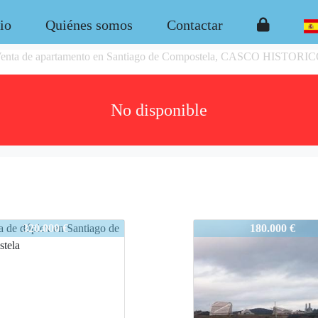
io
Quiénes somos
Contactar
enta de apartamento en Santiago de Compostela, CASCO HISTORI
No disponible
aldereria
823-caldereria
320.000 €
180.000 €