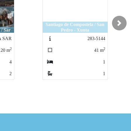
Santiago de Compostela / San
Next
 / Sar
Pedro - Xunta
A SAR
283-5144
2
2
120
m
41
m
4
1
2
1