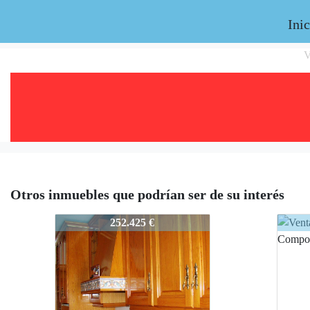
Inic
V
Otros inmuebles que podrían ser de su interés
823-caldereria
823-c
252.425 €