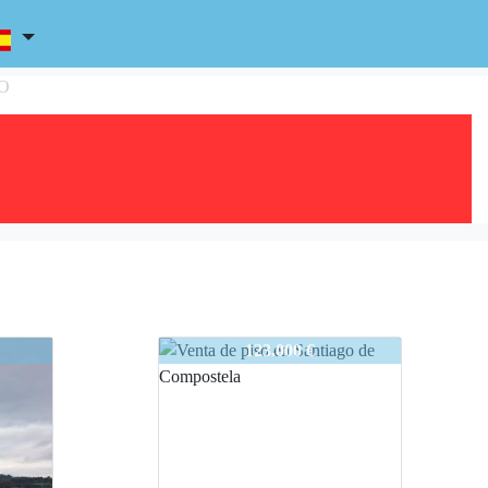
CO
823-caldereria
123.000 €