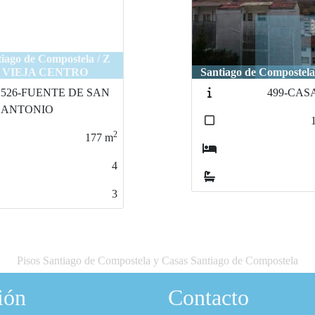
iago de Compostela / Z
VIEJA CENTRO
Santiago de Compostela
526-FUENTE DE SAN
499-CAS
ANTONIO
2
177
m
4
3
Pisos Santiago de Compostela y Casas Santiago de Compostela
ión
Contacto