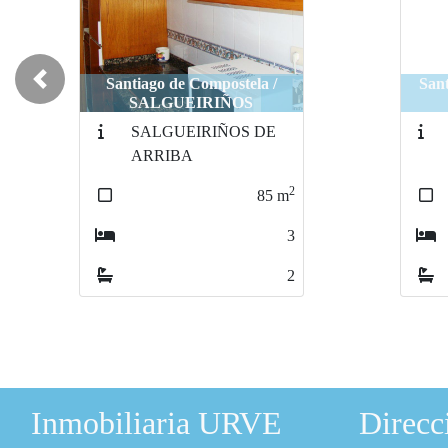
Santiago de Compostela /
Sant
Previous
SALGUEIRIÑOS
SALGUEIRIÑOS DE
ARRIBA
2
85
m
3
2
Inmobiliaria URVE
Direcc